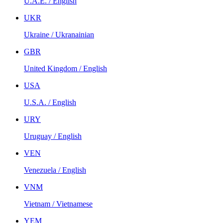
U.A.E. / English
UKR
Ukraine / Ukranainian
GBR
United Kingdom / English
USA
U.S.A. / English
URY
Uruguay / English
VEN
Venezuela / English
VNM
Vietnam / Vietnamese
YEM